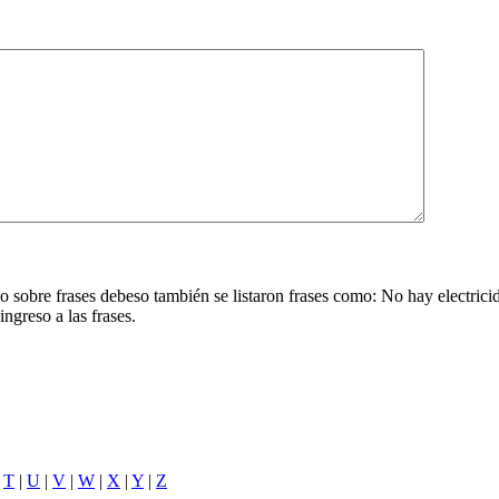
ulo sobre frases debeso también se listaron frases como: No hay electric
ingreso a las frases.
|
T
|
U
|
V
|
W
|
X
|
Y
|
Z