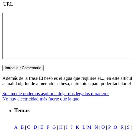
URL
Además de la frase El beso es el agua que requiere el..., en este artíc
actualidad, donde a menudo se besa, entre otras para poder facilitar el 
Solamente podemos aspirar a dejar dos legados duraderos
No hay electricidad más fuerte que la que
Temas
A
|
B
|
C
|
D
|
E
|
F
|
G
|
H
|
I
|
J
|
K
|
L
|
M
|
N
|
O
|
P
|
Q
|
R
|
S