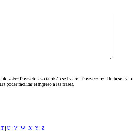
tículo sobre frases debeso también se listaron frases como: Un beso es 
a poder facilitar el ingreso a las frases.
|
T
|
U
|
V
|
W
|
X
|
Y
|
Z