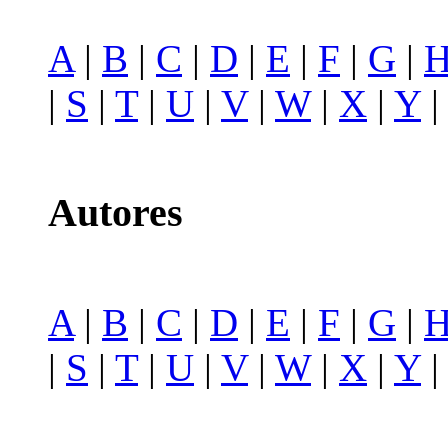
A
|
B
|
C
|
D
|
E
|
F
|
G
|
|
S
|
T
|
U
|
V
|
W
|
X
|
Y
Autores
A
|
B
|
C
|
D
|
E
|
F
|
G
|
|
S
|
T
|
U
|
V
|
W
|
X
|
Y