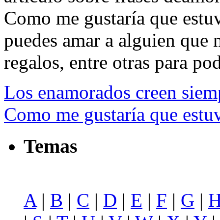
Como me gustaría que estuv
puedes amar a alguien que n
regalos, entre otras para pode
Los enamorados creen siempr
Como me gustaría que estuv
Temas
A
|
B
|
C
|
D
|
E
|
F
|
G
|