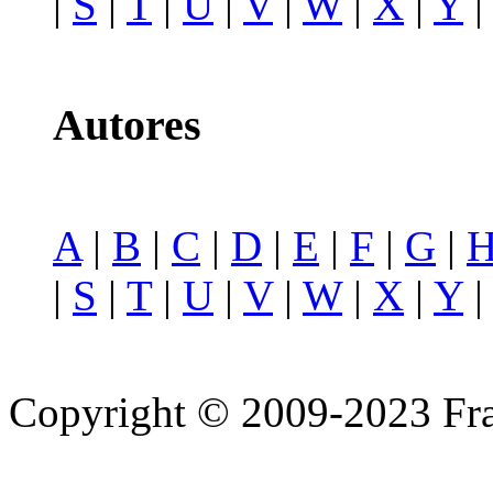
|
S
|
T
|
U
|
V
|
W
|
X
|
Y
Autores
A
|
B
|
C
|
D
|
E
|
F
|
G
|
|
S
|
T
|
U
|
V
|
W
|
X
|
Y
Copyright © 2009-2023 Fra