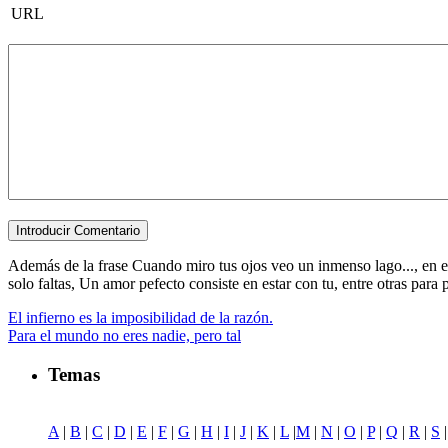
URL
Además de la frase Cuando miro tus ojos veo un inmenso lago..., en est
solo faltas, Un amor pefecto consiste en estar con tu, entre otras para po
El infierno es la imposibilidad de la razón.
Para el mundo no eres nadie, pero tal
Temas
A
|
B
|
C
|
D
|
E
|
F
|
G
|
H
|
I
|
J
|
K
|
L
|
M
|
N
|
O
|
P
|
Q
|
R
|
S