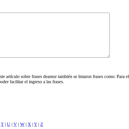
e artículo sobre frases deamor también se listaron frases como: Para el 
der facilitar el ingreso a las frases.
|
T
|
U
|
V
|
W
|
X
|
Y
|
Z