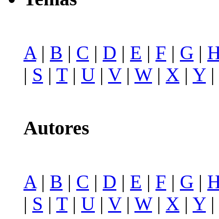
A
|
B
|
C
|
D
|
E
|
F
|
G
|
|
S
|
T
|
U
|
V
|
W
|
X
|
Y
Autores
A
|
B
|
C
|
D
|
E
|
F
|
G
|
|
S
|
T
|
U
|
V
|
W
|
X
|
Y