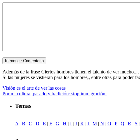
Además de la frase Ciertos hombres tienen el talento de ver mucho..., e
Si las mujeres se vistieran para los hombres,, entre otras para poder faci
Visión es el arte de ver las cosas
Por mi cultura, pasado y tradición: stop immigración.
Temas
A
|
B
|
C
|
D
|
E
|
F
|
G
|
H
|
I
|
J
|
K
|
L
|
M
|
N
|
O
|
P
|
Q
|
R
|
S