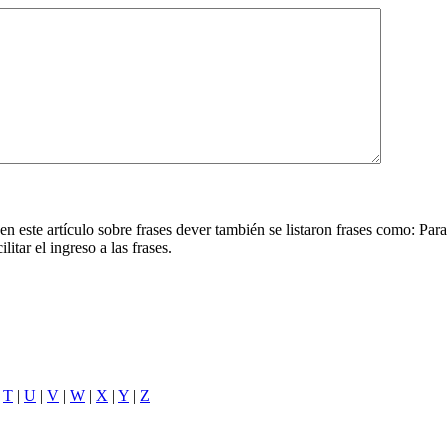
n este artículo sobre frases dever también se listaron frases como: Para
litar el ingreso a las frases.
|
T
|
U
|
V
|
W
|
X
|
Y
|
Z