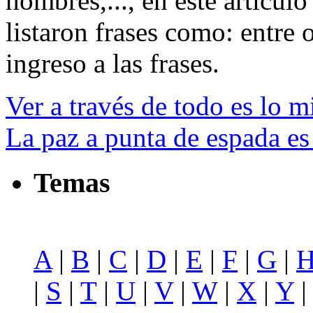
hombres,..., en este artícul
listaron frases como: entre o
ingreso a las frases.
Ver a través de todo es lo 
La paz a punta de espada es
Temas
A
|
B
|
C
|
D
|
E
|
F
|
G
|
|
S
|
T
|
U
|
V
|
W
|
X
|
Y