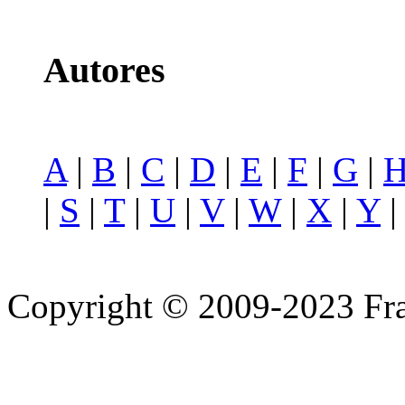
Autores
A
|
B
|
C
|
D
|
E
|
F
|
G
|
|
S
|
T
|
U
|
V
|
W
|
X
|
Y
Copyright © 2009-2023 Fra