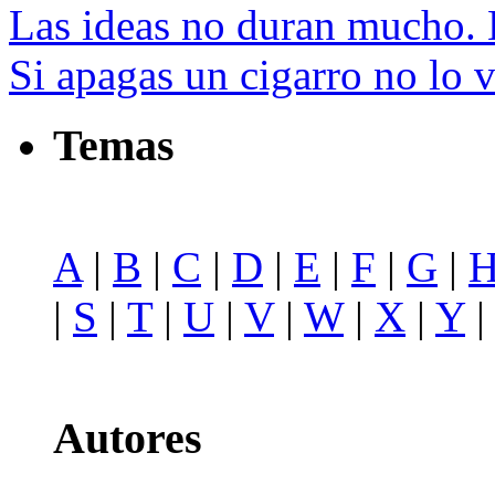
Las ideas no duran mucho. 
Si apagas un cigarro no lo 
Temas
A
|
B
|
C
|
D
|
E
|
F
|
G
|
|
S
|
T
|
U
|
V
|
W
|
X
|
Y
Autores