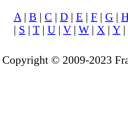
A
|
B
|
C
|
D
|
E
|
F
|
G
|
|
S
|
T
|
U
|
V
|
W
|
X
|
Y
Copyright © 2009-2023 Fra