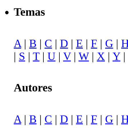
Temas
A
|
B
|
C
|
D
|
E
|
F
|
G
|
|
S
|
T
|
U
|
V
|
W
|
X
|
Y
Autores
A
|
B
|
C
|
D
|
E
|
F
|
G
|