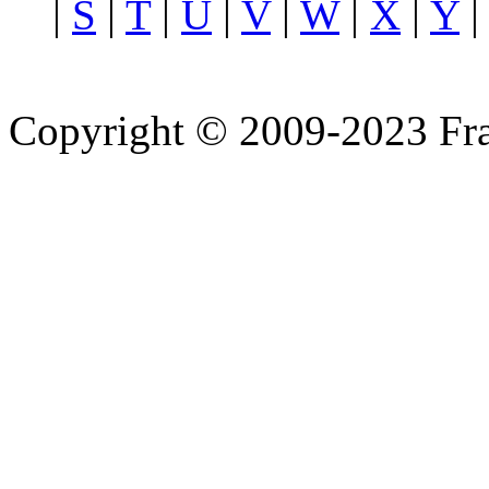
|
S
|
T
|
U
|
V
|
W
|
X
|
Y
Copyright © 2009-2023 Fra