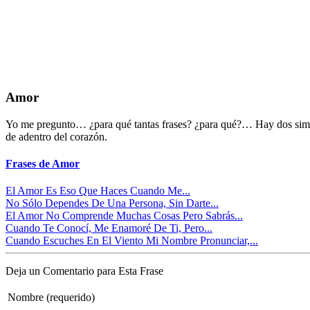
Amor
Yo me pregunto… ¿para qué tantas frases? ¿para qué?… Hay dos simp
de adentro del corazón.
Frases de Amor
El Amor Es Eso Que Haces Cuando Me...
No Sólo Dependes De Una Persona, Sin Darte...
El Amor No Comprende Muchas Cosas Pero Sabrás...
Cuando Te Conocí, Me Enamoré De Ti, Pero...
Cuando Escuches En El Viento Mi Nombre Pronunciar,...
Deja un Comentario para Esta Frase
Nombre (requerido)