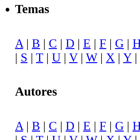
Temas
A
|
B
|
C
|
D
|
E
|
F
|
G
|
|
S
|
T
|
U
|
V
|
W
|
X
|
Y
Autores
A
|
B
|
C
|
D
|
E
|
F
|
G
|
|
S
|
T
|
U
|
V
|
W
|
X
|
Y