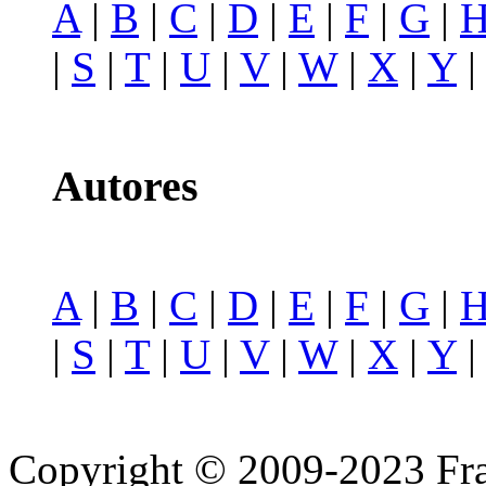
A
|
B
|
C
|
D
|
E
|
F
|
G
|
|
S
|
T
|
U
|
V
|
W
|
X
|
Y
Autores
A
|
B
|
C
|
D
|
E
|
F
|
G
|
|
S
|
T
|
U
|
V
|
W
|
X
|
Y
Copyright © 2009-2023 Fra