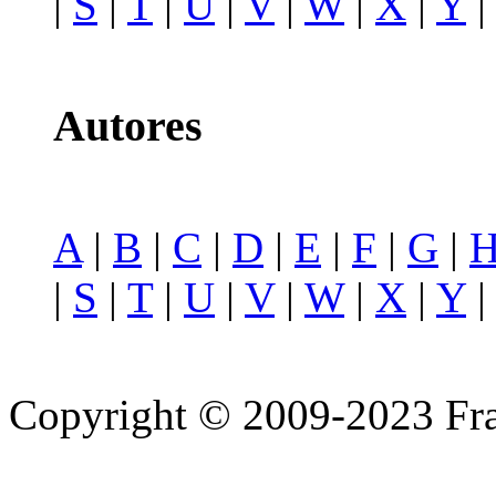
|
S
|
T
|
U
|
V
|
W
|
X
|
Y
Autores
A
|
B
|
C
|
D
|
E
|
F
|
G
|
|
S
|
T
|
U
|
V
|
W
|
X
|
Y
Copyright © 2009-2023 Fra