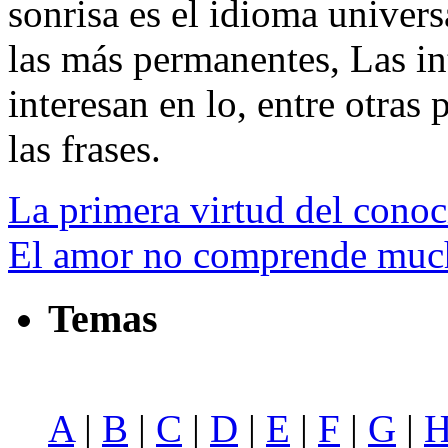
sonrisa es el idioma univers
las más permanentes, Las in
interesan en lo, entre otras 
las frases.
La primera virtud del conoc
El amor no comprende much
Temas
A
|
B
|
C
|
D
|
E
|
F
|
G
|