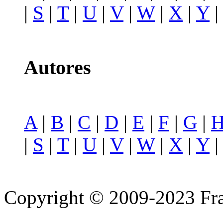
|
S
|
T
|
U
|
V
|
W
|
X
|
Y
Autores
A
|
B
|
C
|
D
|
E
|
F
|
G
|
|
S
|
T
|
U
|
V
|
W
|
X
|
Y
Copyright © 2009-2023 Fra