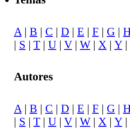
A
|
B
|
C
|
D
|
E
|
F
|
G
|
|
S
|
T
|
U
|
V
|
W
|
X
|
Y
Autores
A
|
B
|
C
|
D
|
E
|
F
|
G
|
|
S
|
T
|
U
|
V
|
W
|
X
|
Y