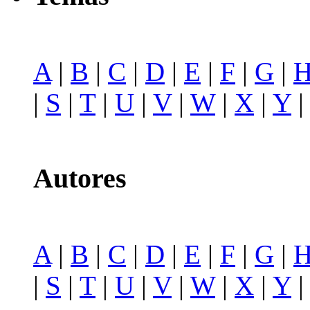
A
|
B
|
C
|
D
|
E
|
F
|
G
|
|
S
|
T
|
U
|
V
|
W
|
X
|
Y
Autores
A
|
B
|
C
|
D
|
E
|
F
|
G
|
|
S
|
T
|
U
|
V
|
W
|
X
|
Y