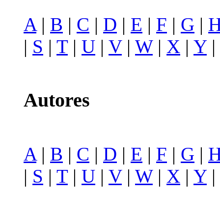
A
|
B
|
C
|
D
|
E
|
F
|
G
|
|
S
|
T
|
U
|
V
|
W
|
X
|
Y
Autores
A
|
B
|
C
|
D
|
E
|
F
|
G
|
|
S
|
T
|
U
|
V
|
W
|
X
|
Y