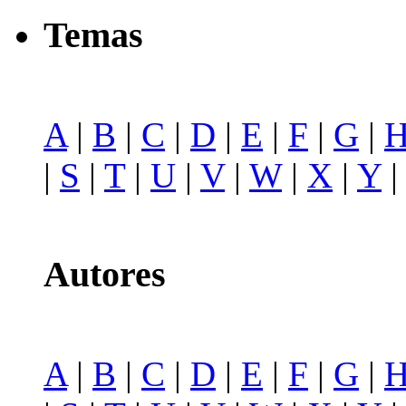
Temas
A
|
B
|
C
|
D
|
E
|
F
|
G
|
|
S
|
T
|
U
|
V
|
W
|
X
|
Y
Autores
A
|
B
|
C
|
D
|
E
|
F
|
G
|