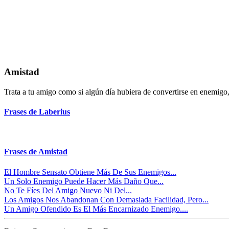
Amistad
Trata a tu amigo como si algún día hubiera de convertirse en enemigo,
Frases de Laberius
Frases de Amistad
El Hombre Sensato Obtiene Más De Sus Enemigos...
Un Solo Enemigo Puede Hacer Más Daño Que...
No Te Fíes Del Amigo Nuevo Ni Del...
Los Amigos Nos Abandonan Con Demasiada Facilidad, Pero...
Un Amigo Ofendido Es El Más Encarnizado Enemigo....