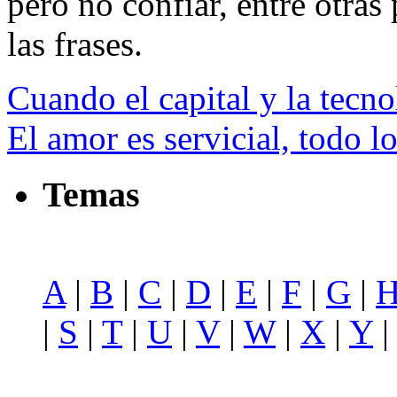
pero no confiar, entre otras 
las frases.
Cuando el capital y la tecno
El amor es servicial, todo l
Temas
A
|
B
|
C
|
D
|
E
|
F
|
G
|
|
S
|
T
|
U
|
V
|
W
|
X
|
Y