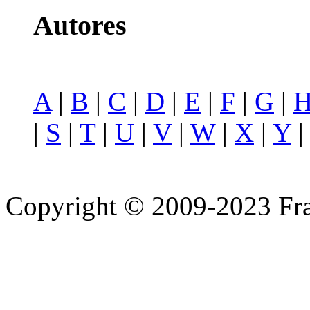
Autores
A
|
B
|
C
|
D
|
E
|
F
|
G
|
|
S
|
T
|
U
|
V
|
W
|
X
|
Y
Copyright © 2009-2023 Fra