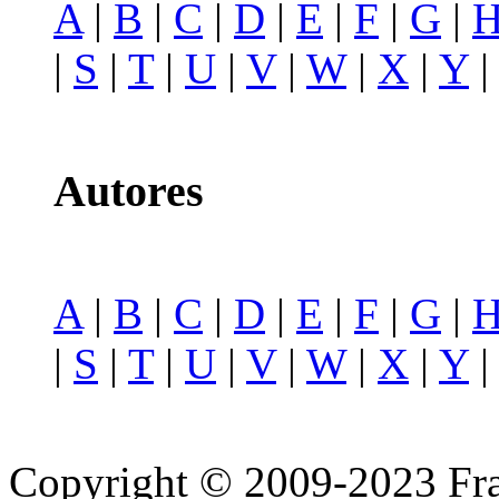
A
|
B
|
C
|
D
|
E
|
F
|
G
|
|
S
|
T
|
U
|
V
|
W
|
X
|
Y
Autores
A
|
B
|
C
|
D
|
E
|
F
|
G
|
|
S
|
T
|
U
|
V
|
W
|
X
|
Y
Copyright © 2009-2023 Fra