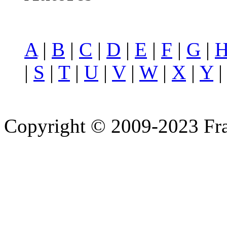
A
|
B
|
C
|
D
|
E
|
F
|
G
|
|
S
|
T
|
U
|
V
|
W
|
X
|
Y
Copyright © 2009-2023 Fra