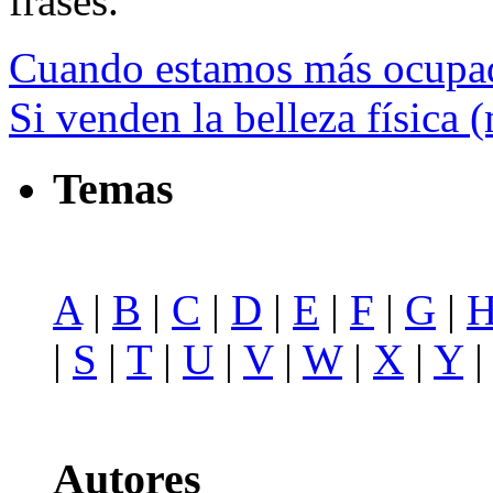
frases.
Cuando estamos más ocupa
Si venden la belleza física
Temas
A
|
B
|
C
|
D
|
E
|
F
|
G
|
|
S
|
T
|
U
|
V
|
W
|
X
|
Y
Autores