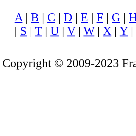
A
|
B
|
C
|
D
|
E
|
F
|
G
|
|
S
|
T
|
U
|
V
|
W
|
X
|
Y
Copyright © 2009-2023 Fra