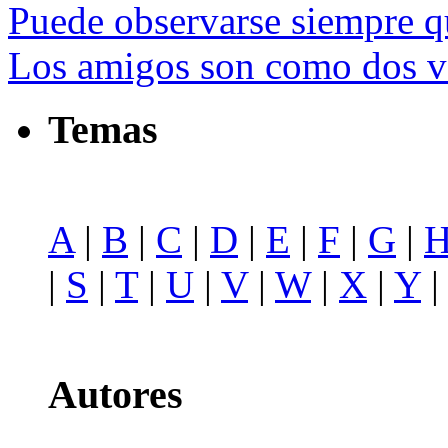
Puede observarse siempre que
Los amigos son como dos v
Temas
A
|
B
|
C
|
D
|
E
|
F
|
G
|
|
S
|
T
|
U
|
V
|
W
|
X
|
Y
Autores