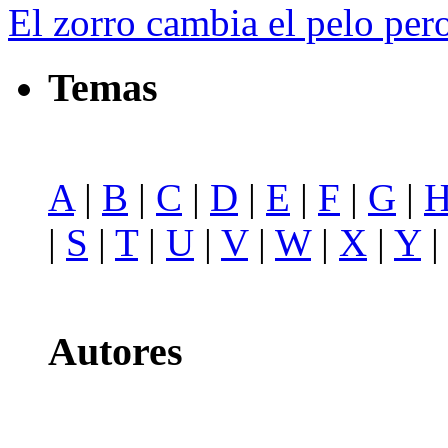
El zorro cambia el pelo pero
Temas
A
|
B
|
C
|
D
|
E
|
F
|
G
|
|
S
|
T
|
U
|
V
|
W
|
X
|
Y
Autores