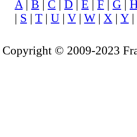
A
|
B
|
C
|
D
|
E
|
F
|
G
|
|
S
|
T
|
U
|
V
|
W
|
X
|
Y
Copyright © 2009-2023 Fra