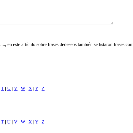
 en este artículo sobre frases dedeseos también se listaron frases como: 
|
T
|
U
|
V
|
W
|
X
|
Y
|
Z
|
T
|
U
|
V
|
W
|
X
|
Y
|
Z