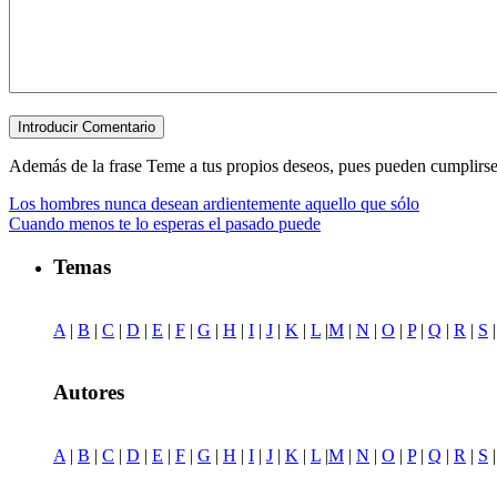
Además de la frase Teme a tus propios deseos, pues pueden cumplirse....,
Los hombres nunca desean ardientemente aquello que sólo
Cuando menos te lo esperas el pasado puede
Temas
A
|
B
|
C
|
D
|
E
|
F
|
G
|
H
|
I
|
J
|
K
|
L
|
M
|
N
|
O
|
P
|
Q
|
R
|
S
Autores
A
|
B
|
C
|
D
|
E
|
F
|
G
|
H
|
I
|
J
|
K
|
L
|
M
|
N
|
O
|
P
|
Q
|
R
|
S