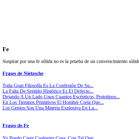
Fe
Suspirar por una fe sólida no es la prueba de un convencimiento sólido
Frases de Nietzsche
Toda Gran Filosofía Es La Confesión De Su...
La Falta De Sentido Histórico Es El Defecto...
Dejando A Un Lado Unos Cuantos Escépticos, Prototipos...
En Los Tiempos Primitivos El Hombre Creía Que...
Los Genios Son Una Materia Explosiva En La...
Frases de Fe
Yo Puedo Creer Cualquier Cosa, Con Tal Que...