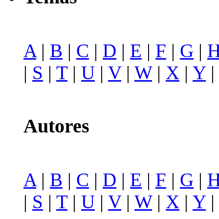
A
|
B
|
C
|
D
|
E
|
F
|
G
|
|
S
|
T
|
U
|
V
|
W
|
X
|
Y
Autores
A
|
B
|
C
|
D
|
E
|
F
|
G
|
|
S
|
T
|
U
|
V
|
W
|
X
|
Y