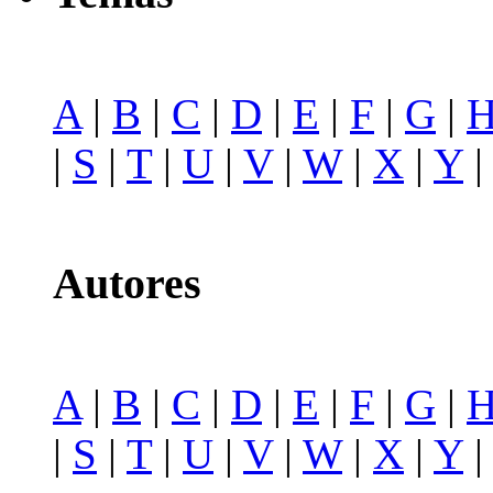
A
|
B
|
C
|
D
|
E
|
F
|
G
|
|
S
|
T
|
U
|
V
|
W
|
X
|
Y
Autores
A
|
B
|
C
|
D
|
E
|
F
|
G
|
|
S
|
T
|
U
|
V
|
W
|
X
|
Y