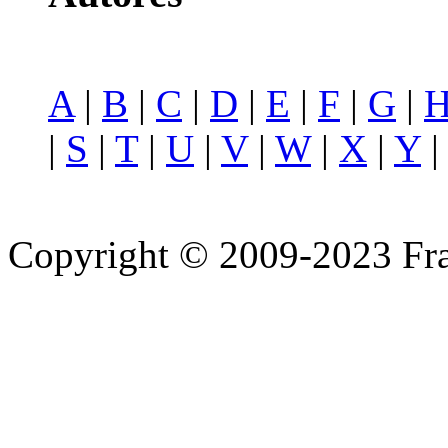
A
|
B
|
C
|
D
|
E
|
F
|
G
|
|
S
|
T
|
U
|
V
|
W
|
X
|
Y
Copyright © 2009-2023 Fra