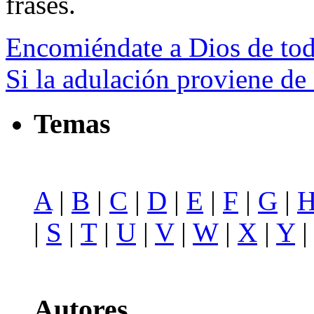
frases.
Encomiéndate a Dios de to
Si la adulación proviene de
Temas
A
|
B
|
C
|
D
|
E
|
F
|
G
|
|
S
|
T
|
U
|
V
|
W
|
X
|
Y
Autores