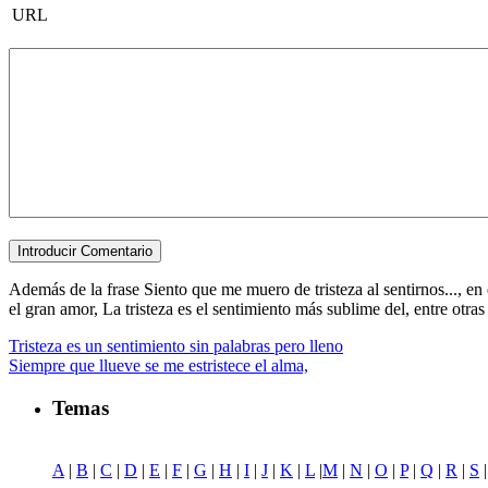
URL
Además de la frase Siento que me muero de tristeza al sentirnos..., en 
el gran amor, La tristeza es el sentimiento más sublime del, entre otras p
Tristeza es un sentimiento sin palabras pero lleno
Siempre que llueve se me estristece el alma,
Temas
A
|
B
|
C
|
D
|
E
|
F
|
G
|
H
|
I
|
J
|
K
|
L
|
M
|
N
|
O
|
P
|
Q
|
R
|
S