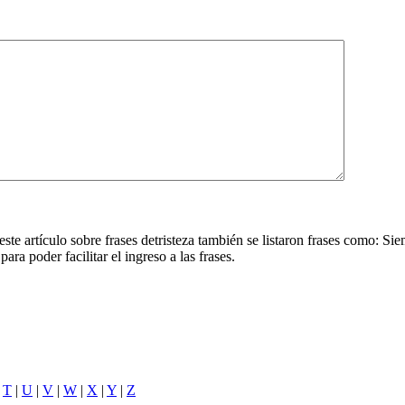
este artículo sobre frases detristeza también se listaron frases como: Sie
ara poder facilitar el ingreso a las frases.
|
T
|
U
|
V
|
W
|
X
|
Y
|
Z