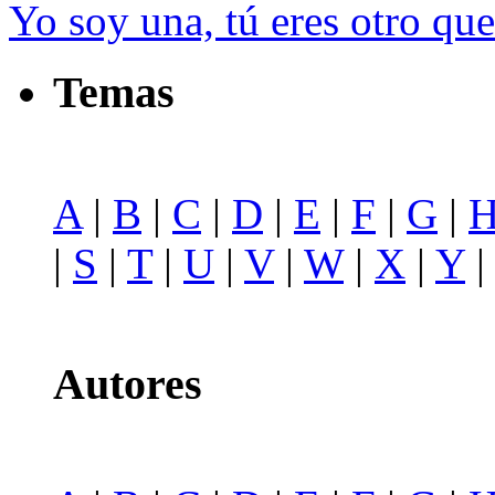
Yo soy una, tú eres otro qu
Temas
A
|
B
|
C
|
D
|
E
|
F
|
G
|
|
S
|
T
|
U
|
V
|
W
|
X
|
Y
Autores