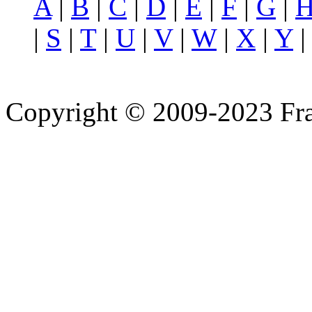
A
|
B
|
C
|
D
|
E
|
F
|
G
|
|
S
|
T
|
U
|
V
|
W
|
X
|
Y
Copyright © 2009-2023 Fra