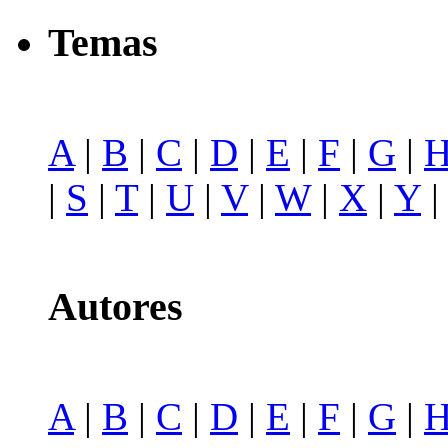
Temas
A
|
B
|
C
|
D
|
E
|
F
|
G
|
|
S
|
T
|
U
|
V
|
W
|
X
|
Y
Autores
A
|
B
|
C
|
D
|
E
|
F
|
G
|