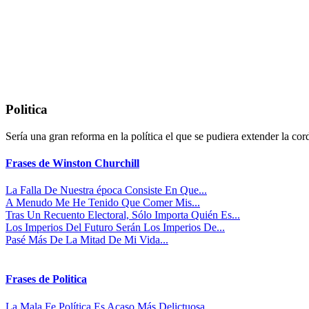
Politica
Sería una gran reforma en la política el que se pudiera extender la cor
Frases de Winston Churchill
La Falla De Nuestra época Consiste En Que...
A Menudo Me He Tenido Que Comer Mis...
Tras Un Recuento Electoral, Sólo Importa Quién Es...
Los Imperios Del Futuro Serán Los Imperios De...
Pasé Más De La Mitad De Mi Vida...
Frases de Politica
La Mala Fe Política Es Acaso Más Delictuosa...