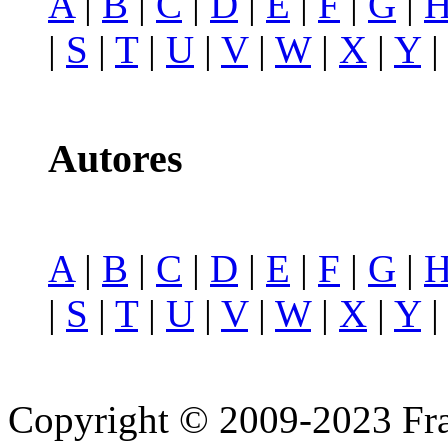
A
|
B
|
C
|
D
|
E
|
F
|
G
|
|
S
|
T
|
U
|
V
|
W
|
X
|
Y
Autores
A
|
B
|
C
|
D
|
E
|
F
|
G
|
|
S
|
T
|
U
|
V
|
W
|
X
|
Y
Copyright © 2009-2023 Fra