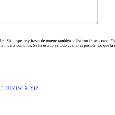
 sobre Shakespeare y frases de muerte también se listaron frases como: F
 muerte como los, Se ha escrito ya todo cuanto es posible, Lo que la mue
|
T
|
U
|
V
|
W
|
X
|
Y
|
Z