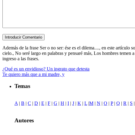
Además de la frase Ser o no ser: ése es el dilema...., en este artículo
cielo., No seré largo en palabras y pensaré más, Los hombres temen a la
ingreso a las frases.
¿Qué es un envidioso? Un ingrato que detesta
Te quiero más que a mi madre, y
Temas
A
|
B
|
C
|
D
|
E
|
F
|
G
|
H
|
I
|
J
|
K
|
L
|
M
|
N
|
O
|
P
|
Q
|
R
|
S
Autores