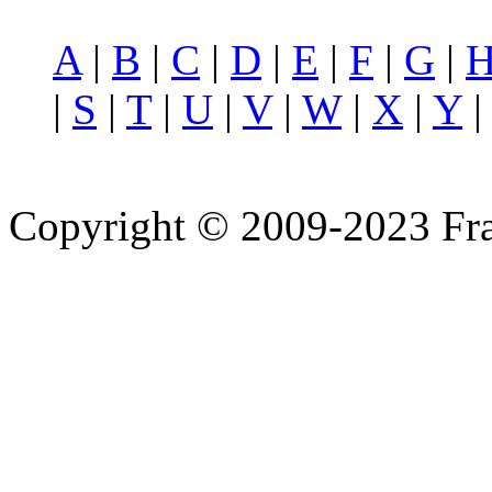
A
|
B
|
C
|
D
|
E
|
F
|
G
|
|
S
|
T
|
U
|
V
|
W
|
X
|
Y
Copyright © 2009-2023 Fra