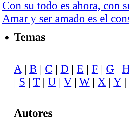
Con su todo es ahora, con s
Amar y ser amado es el con
Temas
A
|
B
|
C
|
D
|
E
|
F
|
G
|
|
S
|
T
|
U
|
V
|
W
|
X
|
Y
Autores