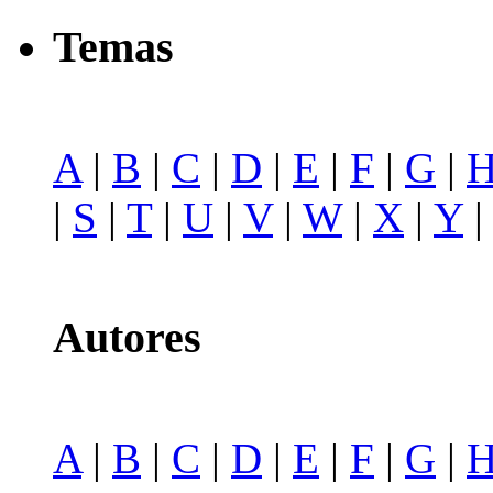
Temas
A
|
B
|
C
|
D
|
E
|
F
|
G
|
|
S
|
T
|
U
|
V
|
W
|
X
|
Y
Autores
A
|
B
|
C
|
D
|
E
|
F
|
G
|