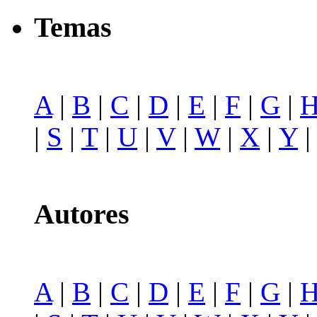
Temas
A
|
B
|
C
|
D
|
E
|
F
|
G
|
|
S
|
T
|
U
|
V
|
W
|
X
|
Y
Autores
A
|
B
|
C
|
D
|
E
|
F
|
G
|