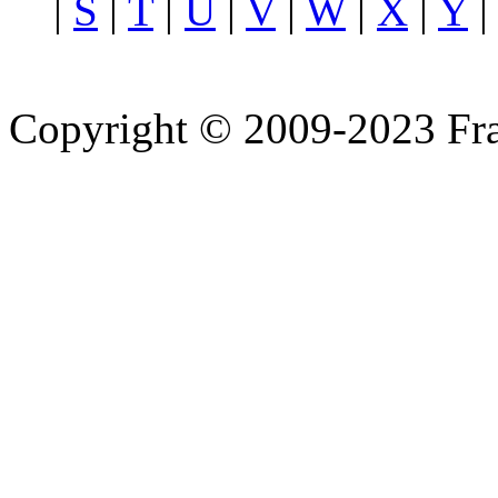
|
S
|
T
|
U
|
V
|
W
|
X
|
Y
Copyright © 2009-2023 Fra