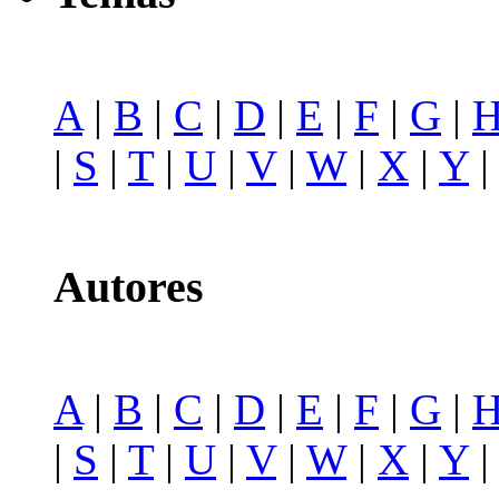
A
|
B
|
C
|
D
|
E
|
F
|
G
|
|
S
|
T
|
U
|
V
|
W
|
X
|
Y
Autores
A
|
B
|
C
|
D
|
E
|
F
|
G
|
|
S
|
T
|
U
|
V
|
W
|
X
|
Y