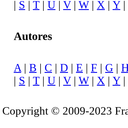
|
S
|
T
|
U
|
V
|
W
|
X
|
Y
Autores
A
|
B
|
C
|
D
|
E
|
F
|
G
|
|
S
|
T
|
U
|
V
|
W
|
X
|
Y
Copyright © 2009-2023 Fra