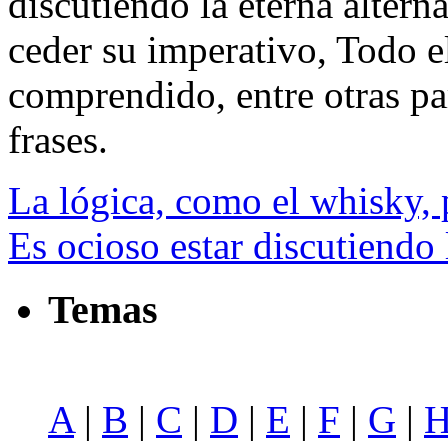
discutiendo la eterna altern
ceder su imperativo, Todo el
comprendido, entre otras par
frases.
La lógica, como el whisky, 
Es ocioso estar discutiendo 
Temas
A
|
B
|
C
|
D
|
E
|
F
|
G
|