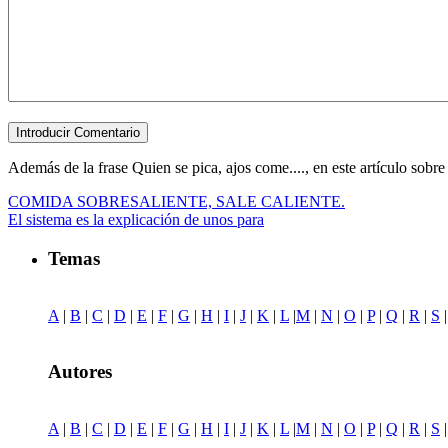
Además de la frase Quien se pica, ajos come...., en este artículo sobre 
COMIDA SOBRESALIENTE, SALE CALIENTE.
El sistema es la explicación de unos para
Temas
A
|
B
|
C
|
D
|
E
|
F
|
G
|
H
|
I
|
J
|
K
|
L
|
M
|
N
|
O
|
P
|
Q
|
R
|
S
Autores
A
|
B
|
C
|
D
|
E
|
F
|
G
|
H
|
I
|
J
|
K
|
L
|
M
|
N
|
O
|
P
|
Q
|
R
|
S