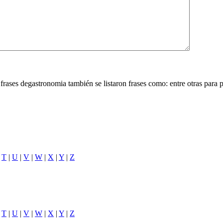
frases degastronomia también se listaron frases como: entre otras para pod
|
T
|
U
|
V
|
W
|
X
|
Y
|
Z
|
T
|
U
|
V
|
W
|
X
|
Y
|
Z