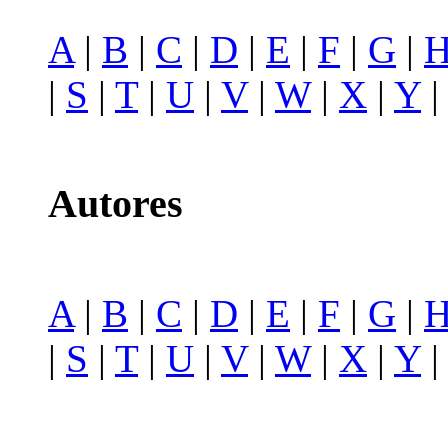
A
|
B
|
C
|
D
|
E
|
F
|
G
|
|
S
|
T
|
U
|
V
|
W
|
X
|
Y
Autores
A
|
B
|
C
|
D
|
E
|
F
|
G
|
|
S
|
T
|
U
|
V
|
W
|
X
|
Y