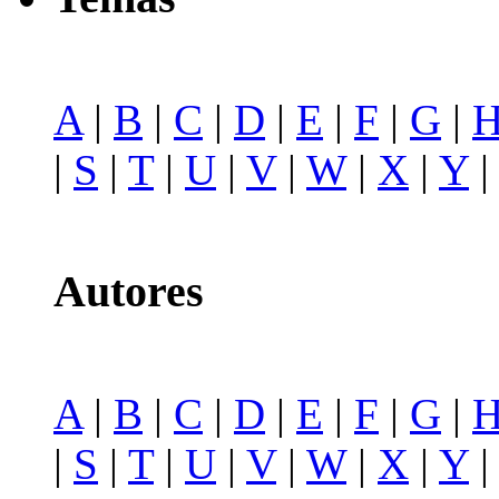
A
|
B
|
C
|
D
|
E
|
F
|
G
|
|
S
|
T
|
U
|
V
|
W
|
X
|
Y
Autores
A
|
B
|
C
|
D
|
E
|
F
|
G
|
|
S
|
T
|
U
|
V
|
W
|
X
|
Y