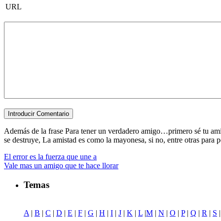
URL
Además de la frase Para tener un verdadero amigo…primero sé tu amigo.
se destruye, La amistad es como la mayonesa, si no, entre otras para pod
El error es la fuerza que une a
Vale mas un amigo que te hace llorar
Temas
A
|
B
|
C
|
D
|
E
|
F
|
G
|
H
|
I
|
J
|
K
|
L
|
M
|
N
|
O
|
P
|
Q
|
R
|
S