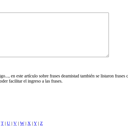
.., en este artículo sobre frases deamistad también se listaron frases 
er facilitar el ingreso a las frases.
|
T
|
U
|
V
|
W
|
X
|
Y
|
Z