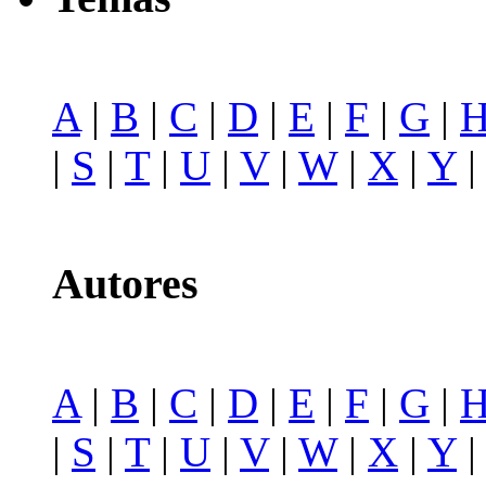
A
|
B
|
C
|
D
|
E
|
F
|
G
|
|
S
|
T
|
U
|
V
|
W
|
X
|
Y
Autores
A
|
B
|
C
|
D
|
E
|
F
|
G
|
|
S
|
T
|
U
|
V
|
W
|
X
|
Y