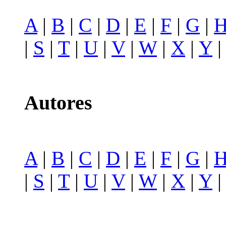
A
|
B
|
C
|
D
|
E
|
F
|
G
|
|
S
|
T
|
U
|
V
|
W
|
X
|
Y
Autores
A
|
B
|
C
|
D
|
E
|
F
|
G
|
|
S
|
T
|
U
|
V
|
W
|
X
|
Y