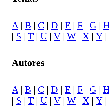
A
|
B
|
C
|
D
|
E
|
F
|
G
|
|
S
|
T
|
U
|
V
|
W
|
X
|
Y
Autores
A
|
B
|
C
|
D
|
E
|
F
|
G
|
|
S
|
T
|
U
|
V
|
W
|
X
|
Y