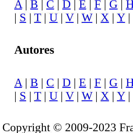
A
|
B
|
C
|
D
|
E
|
F
|
G
|
|
S
|
T
|
U
|
V
|
W
|
X
|
Y
Autores
A
|
B
|
C
|
D
|
E
|
F
|
G
|
|
S
|
T
|
U
|
V
|
W
|
X
|
Y
Copyright © 2009-2023 Fra