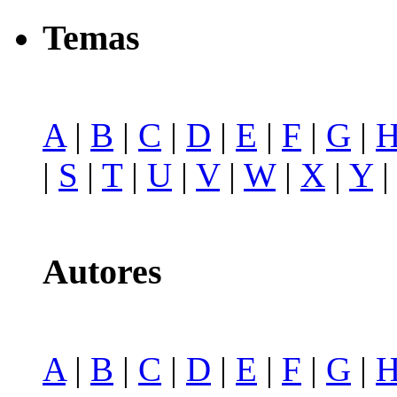
Temas
A
|
B
|
C
|
D
|
E
|
F
|
G
|
|
S
|
T
|
U
|
V
|
W
|
X
|
Y
Autores
A
|
B
|
C
|
D
|
E
|
F
|
G
|